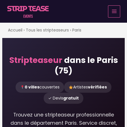
Aller
au
contenu
Accueil
›
Tous les stripteaseurs
› Paris
Stripteaseur
dans le Paris
(75)
0 villes
couvertes
Artistes
vérifiées
✓ Devis
gratuit
Trouvez une stripteaseur professionnelle
dans le département Paris. Service discret,